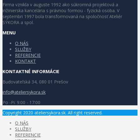
Firma vznikla v auguste 1992 ako súkromná projektová a
inžinierska kancelária s právnou formou - fyzická osoba. V
septembri 1997 bola transformovaná na spoločnosť Ateliér
SÝKORA a spol.
MENU
O NÁS
SLUŽBY
REFERENCIE
KONTAKT
KONTAKTNÉ INFORMÁCIE
Budovateľská 34, 080 01 Prešov
info@ateliersykora.sk
Po -Pi: 9:00 - 17:00
Copyright 2020 ateliersykora.sk. All right reserved.
O NÁS
SLUŽBY
REFERENCIE