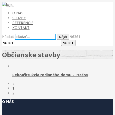
O NÁS
SLUŽBY
REFERENCIE
KONTAKT
Hľadať:
96361
Občianske stavby
Rekonštrukcia rodinného domu – Prešov
←
1
2
O NÁS